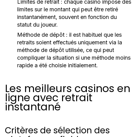
Limites de retrait
: chaque casino impose des
limites sur le montant qui peut être retiré
instantanément, souvent en fonction du
statut du joueur.
Méthode de dépôt
: il est habituel que les
retraits soient effectués uniquement via la
méthode de dépôt utilisée, ce qui peut
compliquer la situation si une méthode moins
rapide a été choisie initialement.
Les meilleurs casinos en
ligne avec retrait
instantané
Critères de sélection des