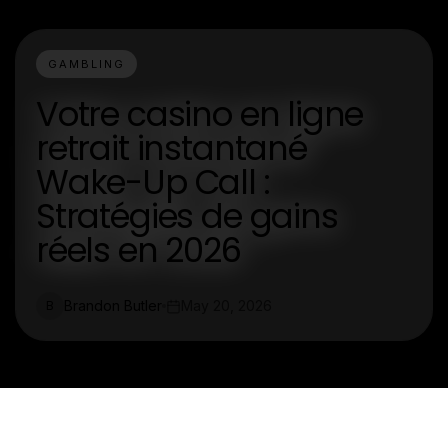
GAMBLING
Votre casino en ligne
retrait instantané
Wake-Up Call :
Stratégies de gains
réels en 2026
Brandon Butler
May 20, 2026
B