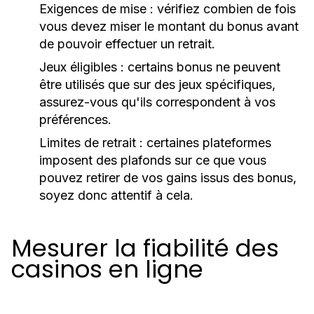
Exigences de mise
: vérifiez combien de fois
vous devez miser le montant du bonus avant
de pouvoir effectuer un retrait.
Jeux éligibles
: certains bonus ne peuvent
être utilisés que sur des jeux spécifiques,
assurez-vous qu'ils correspondent à vos
préférences.
Limites de retrait
: certaines plateformes
imposent des plafonds sur ce que vous
pouvez retirer de vos gains issus des bonus,
soyez donc attentif à cela.
Mesurer la fiabilité des
casinos en ligne