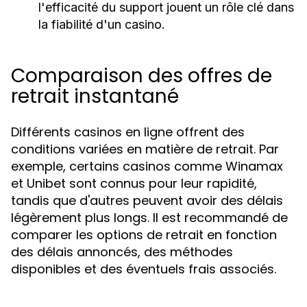
l'efficacité du support jouent un rôle clé dans
la fiabilité d'un casino.
Comparaison des offres de
retrait instantané
Différents casinos en ligne offrent des
conditions variées en matière de retrait. Par
exemple, certains casinos comme Winamax
et Unibet sont connus pour leur rapidité,
tandis que d'autres peuvent avoir des délais
légèrement plus longs. Il est recommandé de
comparer les options de retrait en fonction
des délais annoncés, des méthodes
disponibles et des éventuels frais associés.