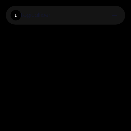
Logicalfiber
L