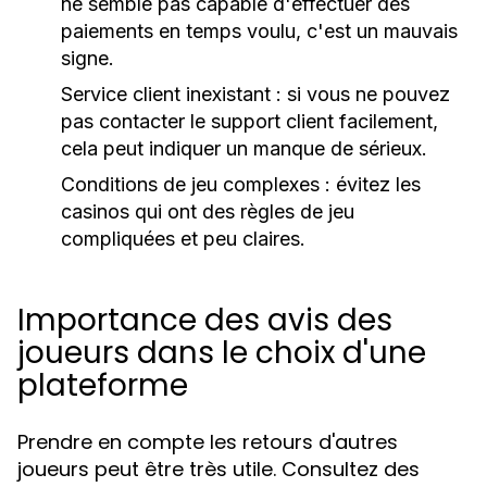
ne semble pas capable d'effectuer des
paiements en temps voulu, c'est un mauvais
signe.
Service client inexistant
: si vous ne pouvez
pas contacter le support client facilement,
cela peut indiquer un manque de sérieux.
Conditions de jeu complexes
: évitez les
casinos qui ont des règles de jeu
compliquées et peu claires.
Importance des avis des
joueurs dans le choix d'une
plateforme
Prendre en compte les retours d'autres
joueurs peut être très utile. Consultez des