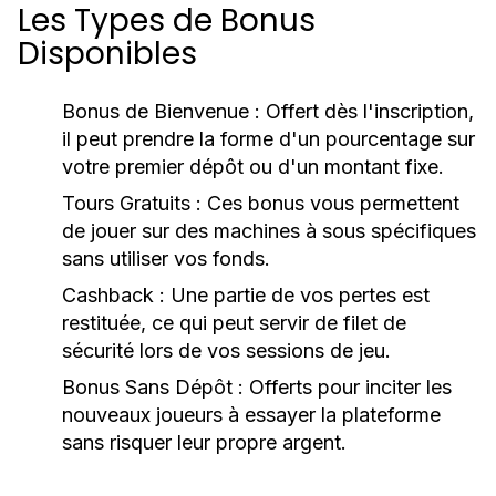
Les Types de Bonus
Disponibles
Bonus de Bienvenue :
Offert dès l'inscription,
il peut prendre la forme d'un pourcentage sur
votre premier dépôt ou d'un montant fixe.
Tours Gratuits :
Ces bonus vous permettent
de jouer sur des machines à sous spécifiques
sans utiliser vos fonds.
Cashback :
Une partie de vos pertes est
restituée, ce qui peut servir de filet de
sécurité lors de vos sessions de jeu.
Bonus Sans Dépôt :
Offerts pour inciter les
nouveaux joueurs à essayer la plateforme
sans risquer leur propre argent.