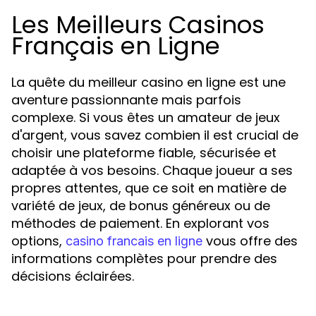
Les Meilleurs Casinos
Français en Ligne
La quête du meilleur casino en ligne est une
aventure passionnante mais parfois
complexe. Si vous êtes un amateur de jeux
d'argent, vous savez combien il est crucial de
choisir une plateforme fiable, sécurisée et
adaptée à vos besoins. Chaque joueur a ses
propres attentes, que ce soit en matière de
variété de jeux, de bonus généreux ou de
méthodes de paiement. En explorant vos
options,
vous offre des
casino francais en ligne
informations complètes pour prendre des
décisions éclairées.