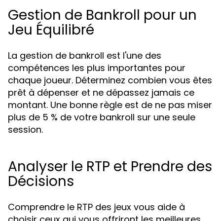
Gestion de Bankroll pour un
Jeu Équilibré
La gestion de bankroll est l'une des
compétences les plus importantes pour
chaque joueur. Déterminez combien vous êtes
prêt à dépenser et ne dépassez jamais ce
montant. Une bonne règle est de ne pas miser
plus de 5 % de votre bankroll sur une seule
session.
Analyser le RTP et Prendre des
Décisions
Comprendre le RTP des jeux vous aide à
choisir ceux qui vous offriront les meilleures