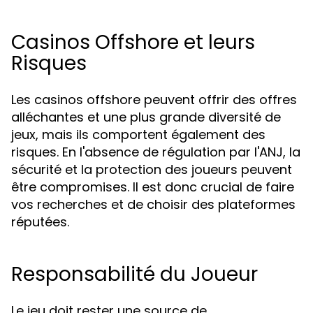
Casinos Offshore et leurs
Risques
Les casinos offshore peuvent offrir des offres
alléchantes et une plus grande diversité de
jeux, mais ils comportent également des
risques. En l'absence de régulation par l'ANJ, la
sécurité et la protection des joueurs peuvent
être compromises. Il est donc crucial de faire
vos recherches et de choisir des plateformes
réputées.
Responsabilité du Joueur
Le jeu doit rester une source de