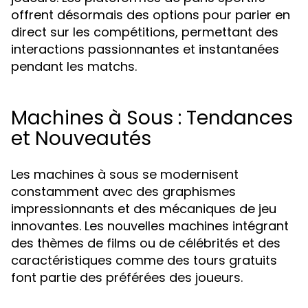
offrent désormais des options pour parier en
direct sur les compétitions, permettant des
interactions passionnantes et instantanées
pendant les matchs.
Machines à Sous : Tendances
et Nouveautés
Les machines à sous se modernisent
constamment avec des graphismes
impressionnants et des mécaniques de jeu
innovantes. Les nouvelles machines intégrant
des thèmes de films ou de célébrités et des
caractéristiques comme des tours gratuits
font partie des préférées des joueurs.