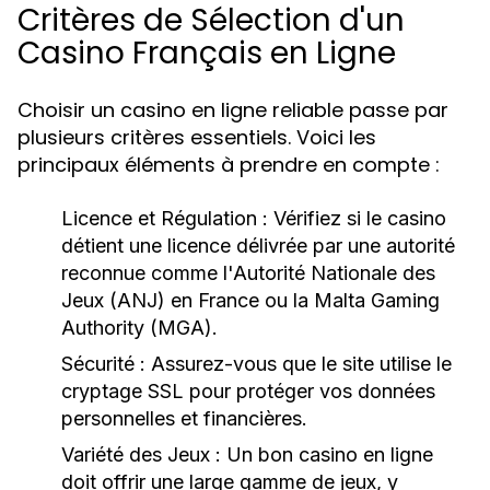
Critères de Sélection d'un
Casino Français en Ligne
Choisir un casino en ligne reliable passe par
plusieurs critères essentiels. Voici les
principaux éléments à prendre en compte :
Licence et Régulation :
Vérifiez si le casino
détient une licence délivrée par une autorité
reconnue comme l'Autorité Nationale des
Jeux (ANJ) en France ou la Malta Gaming
Authority (MGA).
Sécurité :
Assurez-vous que le site utilise le
cryptage SSL pour protéger vos données
personnelles et financières.
Variété des Jeux :
Un bon casino en ligne
doit offrir une large gamme de jeux, y