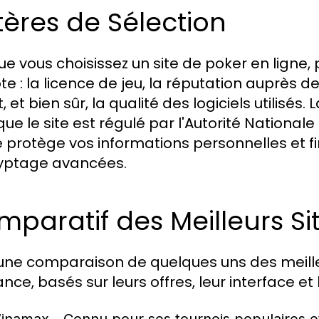
tères de Sélection
ue vous choisissez un site de poker en ligne, p
e : la licence de jeu, la réputation auprès de
t, et bien sûr, la qualité des logiciels utilisés
que le site est régulé par l'Autorité National
 protège vos informations personnelles et f
yptage avancées.
paratif des Meilleurs Si
 une comparaison de quelques uns des meilleu
nce, basés sur leurs offres, leur interface et 