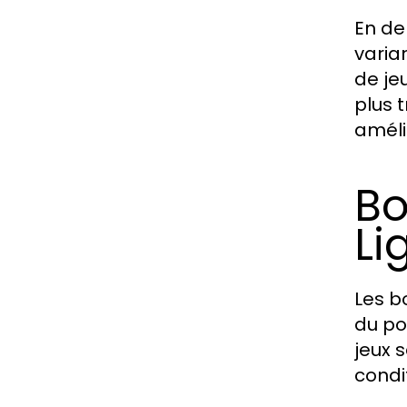
En de
varia
de je
plus t
améli
Bo
Li
Les b
du po
jeux 
condi