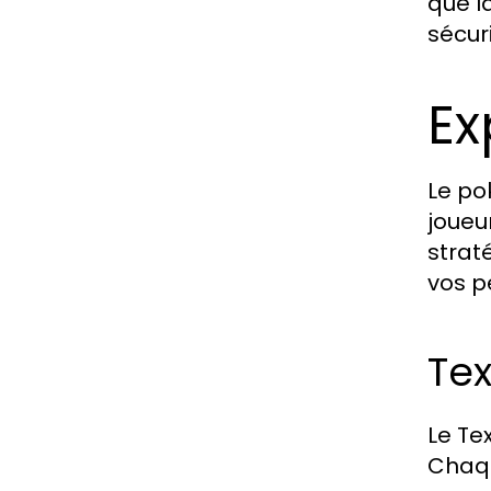
que l
sécur
Ex
Le po
joueu
strat
vos p
Tex
Le Te
Chaqu