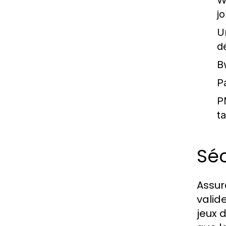
W
j
U
d
B
P
P
t
Séc
Assur
valide
jeux 