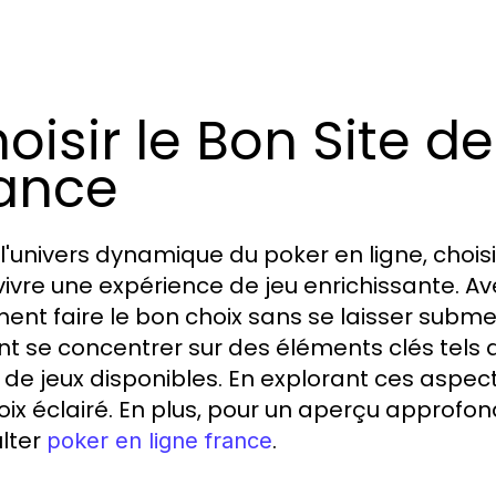
oisir le Bon Site d
ance
l'univers dynamique du poker en ligne, chois
vivre une expérience de jeu enrichissante. Av
nt faire le bon choix sans se laisser submer
nt se concentrer sur des éléments clés tels qu
 de jeux disponibles. En explorant ces aspect
oix éclairé. En plus, pour un aperçu approfon
lter
.
poker en ligne france