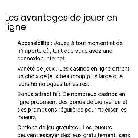
Les avantages de jouer en
ligne
Accessibilité :
Jouez à tout moment et de
n'importe où, tant que vous avez une
connexion Internet.
Variété de jeux :
Les casinos en ligne offrent
un choix de jeux beaucoup plus large que
leurs homologues terrestres.
Bonus attractifs :
De nombreux casinos en
ligne proposent des bonus de bienvenue et
des promotions régulières pour fidéliser les
joueurs.
Options de jeu gratuites :
Les joueurs
peuvent essayer des jeux gratuitement, sans