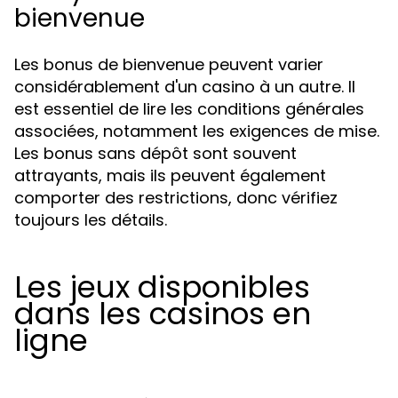
bienvenue
Les bonus de bienvenue peuvent varier
considérablement d'un casino à un autre. Il
est essentiel de lire les conditions générales
associées, notamment les exigences de mise.
Les bonus sans dépôt sont souvent
attrayants, mais ils peuvent également
comporter des restrictions, donc vérifiez
toujours les détails.
Les jeux disponibles
dans les casinos en
ligne