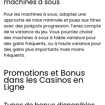
machines à sous
Pour les machines à sous, adoptez une
approche de mise minimale et jouez aux titres
avec des jackpots progression. Tenez compte
de la variance du jeu. Vous pourriez choisir
des machines à sous à faible variance pour
des gains fréquents, ou à haute variance pour
des gains plus importants mais moins
fréquents.
Promotions et Bonus
dans les Casinos en
Ligne