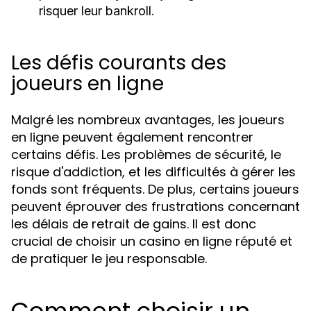
risquer leur bankroll.
Les défis courants des
joueurs en ligne
Malgré les nombreux avantages, les joueurs
en ligne peuvent également rencontrer
certains défis. Les problèmes de sécurité, le
risque d'addiction, et les difficultés à gérer les
fonds sont fréquents. De plus, certains joueurs
peuvent éprouver des frustrations concernant
les délais de retrait de gains. Il est donc
crucial de choisir un casino en ligne réputé et
de pratiquer le jeu responsable.