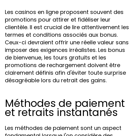
Les casinos en ligne proposent souvent des
promotions pour attirer et fidéliser leur
clientèle. Il est crucial de lire attentivement les
termes et conditions associés aux bonus.
Ceux-ci devraient offrir une réelle valeur sans
imposer des exigences irréalistes. Les bonus
de bienvenue, les tours gratuits et les
promotions de rechargement doivent être
clairement définis afin d'éviter toute surprise
désagréable lors du retrait des gains.
Méthodes de paiement
et retraits instantanés
Les méthodes de paiement sont un aspect
fondamental lorsque l'on considère des