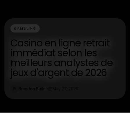
GAMBLING
Casino en ligne retrait
immédiat selon les
meilleurs analystes de
jeux d'argent de 2026
Brandon Butler
May 27, 2026
B