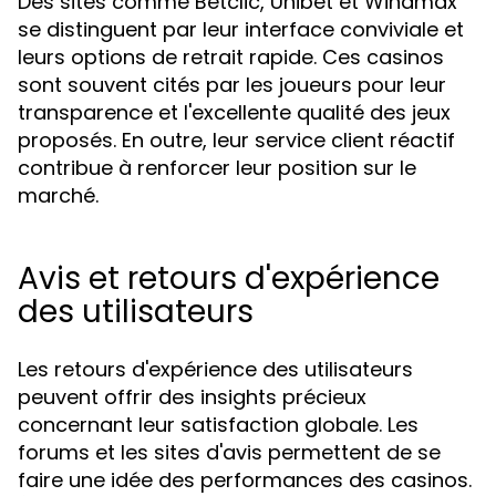
Des sites comme Betclic, Unibet et Winamax
se distinguent par leur interface conviviale et
leurs options de retrait rapide. Ces casinos
sont souvent cités par les joueurs pour leur
transparence et l'excellente qualité des jeux
proposés. En outre, leur service client réactif
contribue à renforcer leur position sur le
marché.
Avis et retours d'expérience
des utilisateurs
Les retours d'expérience des utilisateurs
peuvent offrir des insights précieux
concernant leur satisfaction globale. Les
forums et les sites d'avis permettent de se
faire une idée des performances des casinos.